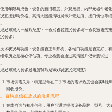
.
使用年限与成色
：设备的新旧程度、外观磨损、内部元器件老
情况直接影响价格。高清大图能清晰展示外壳划痕、接口锈蚀等
节。
（此处可插入一组对比图：一台成色较新的设备与一台明显老旧
损的设备）
.
技术状况与功能
：设备能否正常开机、各端口功能是否完好、
无维修历史是核心评估项。专业检测会通过高清图片记录测试过
程。
（此处可插入设备通电测试时指示灯状态的高清图）
市场供需关系
：特定型号在二手市场的需求热度也会实时影
回收报价。
三、百纳通信在盐城的服务流程
在线咨询与初步估价
：用户可通过提供设备品牌、型号、大