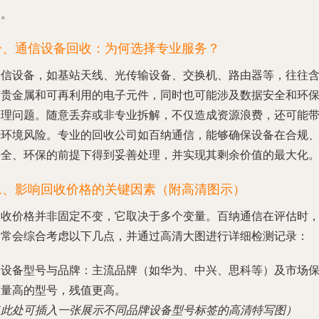
引。
一、通信设备回收：为何选择专业服务？
通信设备，如基站天线、光传输设备、交换机、路由器等，往往
有贵金属和可再利用的电子元件，同时也可能涉及数据安全和环
处理问题。随意丢弃或非专业拆解，不仅造成资源浪费，还可能
来环境风险。专业的回收公司如百纳通信，能够确保设备在合规
安全、环保的前提下得到妥善处理，并实现其剩余价值的最大化
二、影响回收价格的关键因素（附高清图示）
回收价格并非固定不变，它取决于多个变量。百纳通信在评估时
通常会综合考虑以下几点，并通过高清大图进行详细检测记录：
.
设备型号与品牌
：主流品牌（如华为、中兴、思科等）及市场
有量高的型号，残值更高。
（此处可插入一张展示不同品牌设备型号标签的高清特写图）