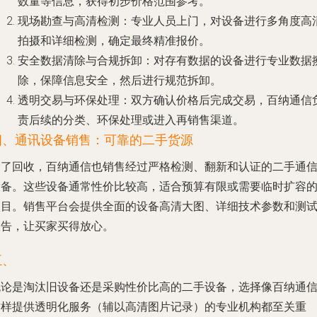
数量等信息，获得初步价格范围参考。
现场勘查与高清检测
：专业人员上门，对设备进行多角度高
拍摄和详细检测，确定最终精准报价。
安全数据清除与合规拆卸
：对存有数据的设备进行专业数据
除，保障信息安全，然后进行规范拆卸。
透明交易与环保处理
：双方确认价格后完成交易，百纳通信
责后续的分类、环保处理或进入再销售渠道。
四、通讯设备销售：可靠的二手货源
除了回收，百纳通信也销售经过严格检测、翻新和认证的二手通
设备。这些设备通常性价比较高，适合预算有限或需要临时扩容
项目。销售平台会提供全面的设备高清大图、详细技术参数和测
报告，让买家买得放心。
五、
无论是淘汰旧设备还是采购性价比高的二手设备，选择像百纳通
这样提供透明化服务（辅以高清图片记录）的专业机构都至关重